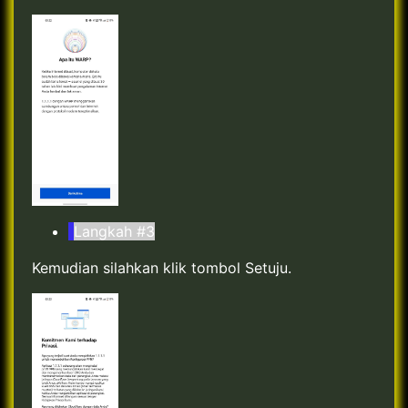
Langkah #3
Kemudian silahkan klik tombol Setuju.