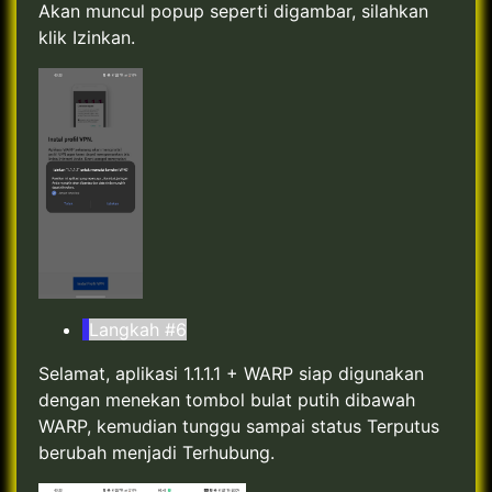
Akan muncul popup seperti digambar, silahkan
klik Izinkan.
Langkah #6
Selamat, aplikasi 1.1.1.1 + WARP siap digunakan
dengan menekan tombol bulat putih dibawah
WARP, kemudian tunggu sampai status Terputus
berubah menjadi Terhubung.